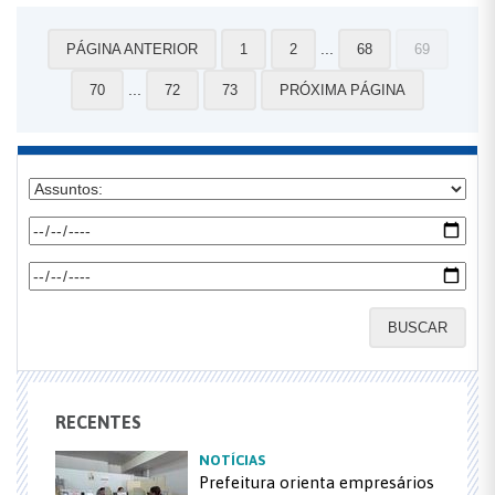
...
PÁGINA ANTERIOR
1
2
68
69
...
70
72
73
PRÓXIMA PÁGINA
BUSCAR
RECENTES
NOTÍCIAS
Prefeitura orienta empresários