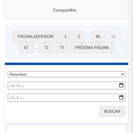
Compartilhe:
...
PÁGINA ANTERIOR
1
2
65
66
...
67
72
73
PRÓXIMA PÁGINA
BUSCAR