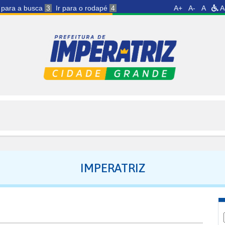
r para a busca
3
Ir para o rodapé
4
A+
A-
A
A
IMPERATRIZ