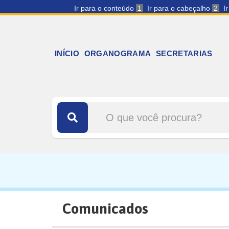
Ir para o conteúdo
1
Ir para o cabeçalho
2
I
INÍCIO
ORGANOGRAMA
SECRETARIAS
Comunicados