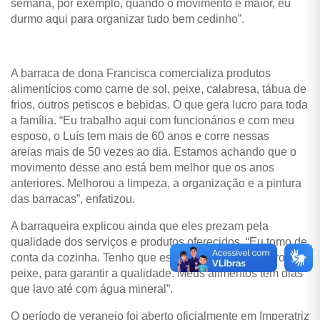
semana, por exemplo, quando o movimento é maior, eu
durmo aqui para organizar tudo bem cedinho”.
A barraca de dona Francisca comercializa produtos
alimentícios como carne de sol, peixe, calabresa, tábua de
frios, outros petiscos e bebidas. O que gera lucro para toda
a família. “Eu trabalho aqui com funcionários e com meu
esposo, o Luís tem mais de 60 anos e corre nessas
areias mais de 50 vezes ao dia. Estamos achando que o
movimento desse ano está bem melhor que os anos
anteriores. Melhorou a limpeza, a organização e a pintura
das barracas”, enfatizou.
A barraqueira explicou ainda que eles prezam pela
qualidade dos serviços e produtos oferecidos. “Eu tomo de
conta da cozinha. Tenho que estar à frente do tempero do
peixe, para garantir a qualidade. Meus alimentos têm dias
que lavo até com água mineral”.
O período de veraneio foi aberto oficialmente em Imperatriz