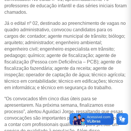
professores de educação infantil e das séries iniciais foram
chamados.
Já o edital nº 02, destinado ao preenchimento de vagas no
quadro administrativo, convocou candidatos para os
cargos de: contador; agente municipal de trânsito; biólogo;
arquiteto; administrador; engenheiro ambiental;
engenheiro civil; engenheiro especialista em trânsito;
pedagogo; químico; agente de fiscalização; agente de
fiscalização (Pessoa com Deficiência – PCB); agente de
fiscalização fazendária; agente da receita; agente de
inspeção; operador de captação de água; técnico agrícola;
técnico em contabilidade; técnico em edificações; técnico
em informática; e técnico em segurança do trabalho.
“Os convocados têm cinco dias úteis para se
apresentarem. Na próxima semana, finalizamos esse
processo”, alertou Aguidaci Jorge, ressaltando que essas
convocações são importantes para o município, que passa
a contar com profissionais qualificados para prestar um
serviço de qualidade à população. Além disso,