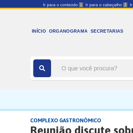
Ir para o conteúdo
1
Ir para o cabeçalho
2
I
INÍCIO
ORGANOGRAMA
SECRETARIAS
COMPLEXO GASTRONÔMICO
Reunião discute so