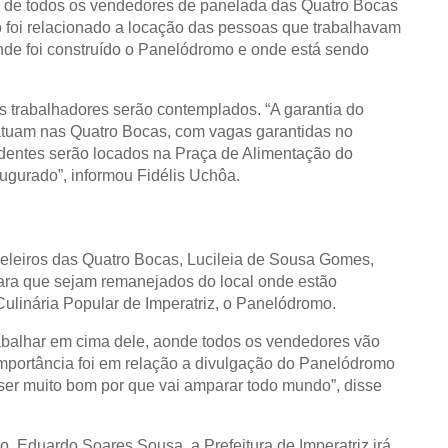
o de todos os vendedores de panelada das Quatro Bocas
o foi relacionado a locação das pessoas que trabalhavam
de foi construído o Panelódromo e onde está sendo
os trabalhadores serão contemplados. “A garantia do
atuam nas Quatro Bocas, com vagas garantidas no
dentes serão locados na Praça de Alimentação do
gurado”, informou Fidélis Uchôa.
eleiros das Quatro Bocas, Lucileia de Sousa Gomes,
para que sejam remanejados do local onde estão
linária Popular de Imperatriz, o Panelódromo.
rabalhar em cima dele, aonde todos os vendedores vão
importância foi em relação a divulgação do Panelódromo
 ser muito bom por que vai amparar todo mundo”, disse
, Eduardo Soares Sousa, a Prefeitura de Imperatriz irá