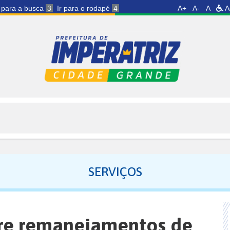
r para a busca
3
Ir para o rodapé
4
A+
A-
A
A
SERVIÇOS
bre remanejamentos de