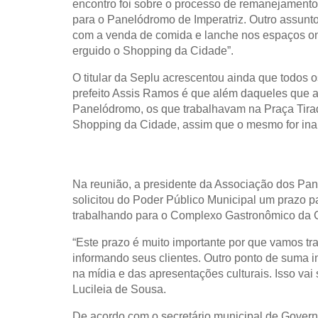
encontro foi sobre o processo de remanejament
para o Panelódromo de Imperatriz. Outro assunt
com a venda de comida e lanche nos espaços on
erguido o Shopping da Cidade”.
O titular da Seplu acrescentou ainda que todos 
prefeito Assis Ramos é que além daqueles que 
Panelódromo, os que trabalhavam na Praça Tira
Shopping da Cidade, assim que o mesmo for inau
Na reunião, a presidente da Associação dos Pan
solicitou do Poder Público Municipal um prazo 
trabalhando para o Complexo Gastronômico da Cu
“Este prazo é muito importante por que vamos t
informando seus clientes. Outro ponto de suma 
na mídia e das apresentações culturais. Isso vai
Lucileia de Sousa.
De acordo com o secretário municipal de Governo