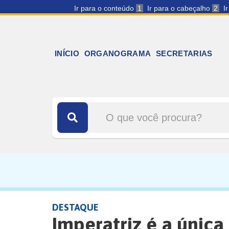
Ir para o conteúdo
1
Ir para o cabeçalho
2
I
INÍCIO
ORGANOGRAMA
SECRETARIAS
DESTAQUE
Imperatriz é a única