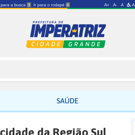
r para a busca
3
Ir para o rodapé
4
A+
A-
A
A
SAÚDE
 cidade da Região Sul