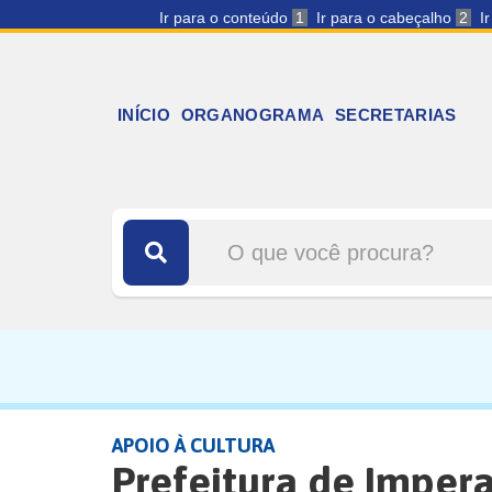
Ir para o conteúdo
1
Ir para o cabeçalho
2
I
INÍCIO
ORGANOGRAMA
SECRETARIAS
APOIO À CULTURA
Prefeitura de Impera