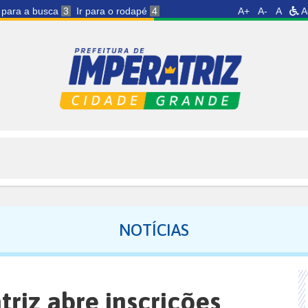
r para a busca
3
Ir para o rodapé
4
A+
A-
A
A
NOTÍCIAS
triz abre inscrições