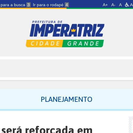
r para a busca
3
Ir para o rodapé
4
A+
A-
A
A
PLANEJAMENTO
a será reforçada em