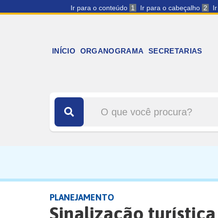
Ir para o conteúdo
1
Ir para o cabeçalho
2
I
INÍCIO
ORGANOGRAMA
SECRETARIAS
PLANEJAMENTO
Sinalização turístic