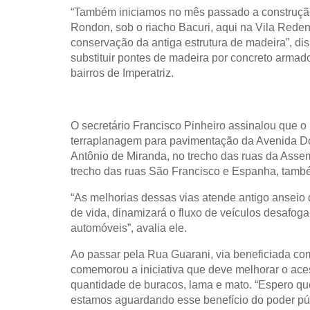
“Também iniciamos no mês passado a construçã
Rondon, sob o riacho Bacuri, aqui na Vila Redenç
conservação da antiga estrutura de madeira”, di
substituir pontes de madeira por concreto armad
bairros de Imperatriz.
O secretário Francisco Pinheiro assinalou que o
terraplanagem para pavimentação da Avenida Do
Antônio de Miranda, no trecho das ruas da Asse
trecho das ruas São Francisco e Espanha, tamb
“As melhorias dessas vias atende antigo anseio 
de vida, dinamizará o fluxo de veículos desafo
automóveis”, avalia ele.
Ao passar pela Rua Guarani, via beneficiada co
comemorou a iniciativa que deve melhorar o aces
quantidade de buracos, lama e mato. “Espero qu
estamos aguardando esse benefício do poder púb