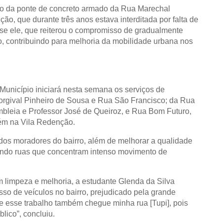
o da ponte de concreto armado da Rua Marechal
ão, que durante três anos estava interditada por falta de
sse ele, que reiterou o compromisso de gradualmente
o, contribuindo para melhoria da mobilidade urbana nos
 Município iniciará nesta semana os serviços de
rgival Pinheiro de Sousa e Rua São Francisco; da Rua
mbleia e Professor José de Queiroz, e Rua Bom Futuro,
ém na Vila Redenção.
dos moradores do bairro, além de melhorar a qualidade
gando ruas que concentram intenso movimento de
m limpeza e melhoria, a estudante Glenda da Silva
so de veículos no bairro, prejudicado pela grande
e esse trabalho também chegue minha rua [Tupi], pois
lico”, concluiu.