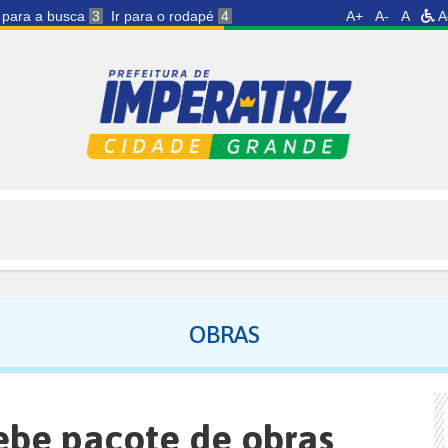
r para a busca
3
Ir para o rodapé
4
A+
A-
A
A
OBRAS
cebe pacote de obras