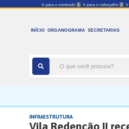
Ir para o conteúdo
1
Ir para o cabeçalho
2
I
INÍCIO
ORGANOGRAMA
SECRETARIAS
INFRAESTRUTURA
Vila Redenção II re