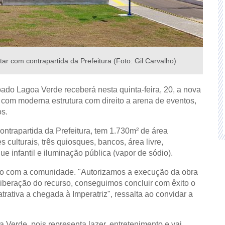
r com contrapartida da Prefeitura (Foto: Gil Carvalho)
o Lagoa Verde receberá nesta quinta-feira, 20, a nova
e com moderna estrutura com direito a arena de eventos,
os.
ntrapartida da Prefeitura, tem 1.730m² de área
 culturais, três quiosques, bancos, área livre,
 infantil e iluminação pública (vapor de sódio).
do com a comunidade. "Autorizamos a execução da obra
iberação do recurso, conseguimos concluir com êxito o
trativa a chegada à Imperatriz", ressalta ao convidar a
a Verde, pois representa lazer, entretenimento e vai