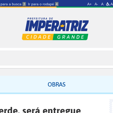
r para a busca
3
Ir para o rodapé
4
A+
A-
A
A
OBRAS
erde, será entregue