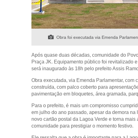
Obra foi executada via Emenda Parlamenta
Após quase duas décadas, comunidade do Povoad
Praça JK. Equipamento público foi revitalizado 
será inaugurado às 18h pelo prefeito Assis Ram
Obra executada, via Emenda Parlamentar, com co
construída, com palco coberto para apresentações
pavimentação em bloquetes, área gramada, parque
Para o prefeito, é mais um compromisso cumpri
em julho do ano passado, apesar da demora na l
novo cartão postal da Lagoa Verde e torna mais a
comunidade para prestigiar o momento festivo.
Ele ressalta que a obra é importante para a Lago