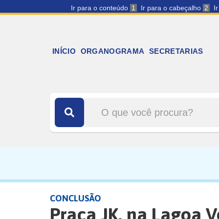
Ir para o conteúdo
1
Ir para o cabeçalho
2
I
INÍCIO
ORGANOGRAMA
SECRETARIAS
CONCLUSÃO
Praça JK, na Lagoa V