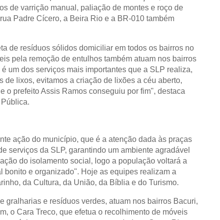
os de varrição manual, paliação de montes e roço de
a rua Padre Cícero, a Beira Rio e a BR-010 também
a de resíduos sólidos domiciliar em todos os bairros no
áveis pela remoção de entulhos também atuam nos bairros
e é um dos serviços mais importantes que a SLP realiza,
de lixos, evitamos a criação de lixões a céu aberto,
 o prefeito Assis Ramos conseguiu por fim", destaca
 Pública.
ante ação do município, que é a atenção dada às praças
 de serviços da SLP, garantindo um ambiente agradável
zação do isolamento social, logo a população voltará a
l bonito e organizado". Hoje as equipes realizam a
nho, da Cultura, da União, da Bíblia e do Turismo.
gralharias e resíduos verdes, atuam nos bairros Bacuri,
im, o Cara Treco, que efetua o recolhimento de móveis