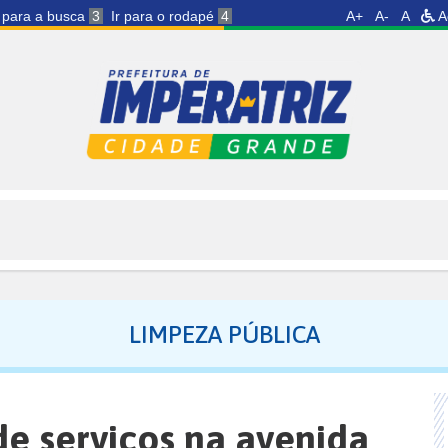
r para a busca
3
Ir para o rodapé
4
A+
A-
A
A
LIMPEZA PÚBLICA
de serviços na avenida