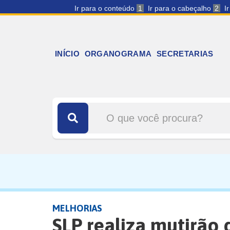
Ir para o conteúdo
1
Ir para o cabeçalho
2
I
INÍCIO
ORGANOGRAMA
SECRETARIAS
MELHORIAS
SLP realiza mutirão 