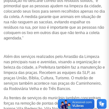
população no descarte correto dos resíduos sólidos, "é
primordial que as pessoas ajudem na limpeza da cidade,
colocando seus lixos para serem recolhidos apenas no dia
da coleta. A medida garante que animais em situação de
rua não rasguem as sacolas, evitando espalhar os
resíduos na rua, por isso é importante que as pessoas não
coloquem os lixo em outros dias que não tenha a coleta
agendada."
Além dos serviços realizados pelo Arrastão da Limpeza
nas principais ruas e avenidas, visando a organização e
beleza da cidade, a Prefeitura também faz a manutenção e
limpeza das praças. Recebem as equipes da SLP, as
praças União, Bíblia, Cultura, Turismo. O mutirão de
serviços também acontece nas praças do Caminhoneiro,
da Rodoviária Velha e do Três Bancos.
As frentes de serviços do município também concentram
forças na remoção de pontas de lixos e entulhos nos
bairros Vila Redenção, Vila Nova, Bacuri, Centro, Nova