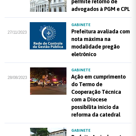
permite retorno de
advogados à PGM e CPL
GABINETE
Prefeitura avaliada com
27/11/2023
nota máxima na
modalidade pregão
eletrônico
GABINETE
Ação em cumprimento
28/08/2023
do Termo de
Cooperação Técnica
com a Diocese
possibilita início da
reforma da catedral
GABINETE