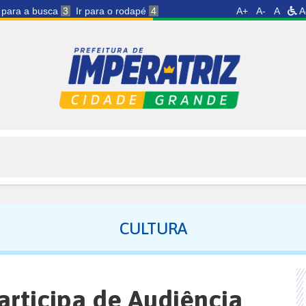
r para a busca
3
Ir para o rodapé
4
A+
A-
A
A
CULTURA
articipa de Audiência