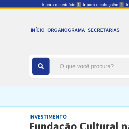
Ir para o conteúdo
1
Ir para o cabeçalho
2
I
INÍCIO
ORGANOGRAMA
SECRETARIAS
INVESTIMENTO
Fundação Cultural p