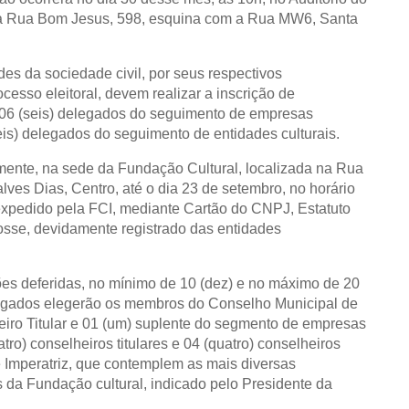
na Rua Bom Jesus, 598, esquina com a Rua MW6, Santa
es da sociedade civil, por seus respectivos
cesso eleitoral, devem realizar a inscrição de
a 06 (seis) delegados do seguimento de empresas
eis) delegados do seguimento de entidades culturais.
lmente, na sede da Fundação Cultural, localizada na Rua
ves Dias, Centro, até o dia 23 de setembro, no horário
 expedido pela FCI, mediante Cartão do CNPJ, Estatuto
posse, devidamente registrado das entidades
es deferidas, no mínimo de 10 (dez) e no máximo de 20
s delegados elegerão os membros do Conselho Municipal de
eiro Titular e 01 (um) suplente do segmento de empresas
tro) conselheiros titulares e 04 (quatro) conselheiros
e Imperatriz, que contemplem as mais diversas
s da Fundação cultural, indicado pelo Presidente da