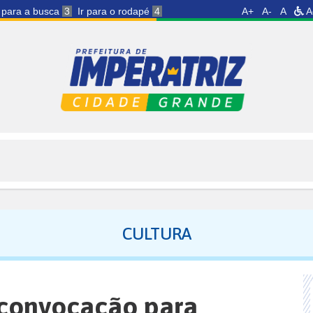
r para a busca
3
Ir para o rodapé
4
A+
A-
A
A
CULTURA
 convocação para