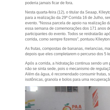
poderia jamais ficar de fora.
Nesta quarta-feira (12), o titular da Seaap, Kll
para a realização da 29ª Corrida 16 de Julho, ser
evento. “Nossa parcela de apoio na realização 
essa semana de comemorações dos 171 anos de Im
participantes do evento. Todos se reidratarão ap
corrida, como sempre fizemos”, pontuou Klleyton 
As frutas, compostas de bananas, melancias, maçã
depois que eles completarem o percurso dos 5 k
Após a corrida, a hidratação continua sendo um p
não se sinta sede, pois o mecanismo de regulaçã
Além da água, é recomendado consumir frutas, s
isotônicas, granola e bolos para uma recuperaç