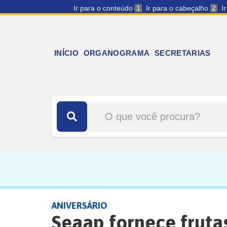
Ir para o conteúdo
1
Ir para o cabeçalho
2
I
INÍCIO
ORGANOGRAMA
SECRETARIAS
ANIVERSÁRIO
Seaap fornece frutas