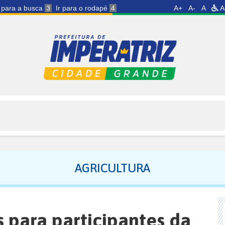
r para a busca
3
Ir para o rodapé
4
A+
A-
A
A
AGRICULTURA
 para participantes da