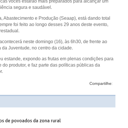
dicas vocês estarão mais preparados para alcançar um
iência segura e saudável.
a, Abastecimento e Produção (Seaap), está dando total
empre foi feito ao longo desses 29 anos deste evento,
restadual.
 acontecerá neste domingo (16), às 6h30, de frente ao
da Juventude, no centro da cidade.
seu estande, expondo as frutas em plenas condições para
do produtor, e faz parte das políticas públicas da
r.
Compartilhe:
os de povoados da zona rural