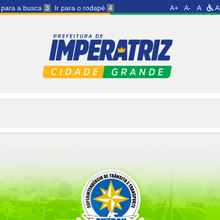
r para a busca
3
Ir para o rodapé
4
A+
A-
A
A