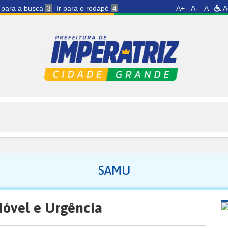
r para a busca
3
Ir para o rodapé
4
A+
A-
A
A
SAMU
óvel e Urgência