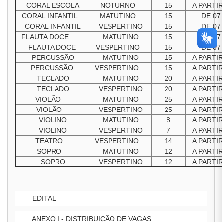
CORAL ESCOLA
NOTURNO
15
A PARTI
CORAL INFANTIL
MATUTINO
15
DE 07
CORAL INFANTIL
VESPERTINO
15
DE 07
FLAUTA DOCE
MATUTINO
15
DE 07
FLAUTA DOCE
VESPERTINO
15
DE 07
PERCUSSÃO
MATUTINO
15
A PARTI
PERCUSSÃO
VESPERTINO
15
A PARTI
TECLADO
MATUTINO
20
A PARTI
TECLADO
VESPERTINO
20
A PARTI
VIOLÃO
MATUTINO
25
A PARTI
VIOLÃO
VESPERTINO
25
A PARTI
VIOLINO
MATUTINO
8
A PARTI
VIOLINO
VESPERTINO
7
A PARTI
TEATRO
VESPERTINO
14
A PARTI
SOPRO
MATUTINO
12
A PARTI
SOPRO
VESPERTINO
12
A PARTI
EDITAL
ANEXO I - DISTRIBUIÇÃO DE VAGAS