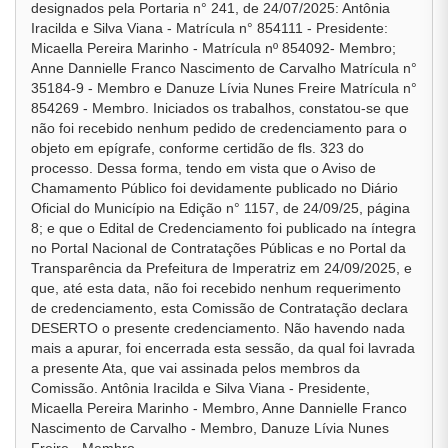
designados pela Portaria n° 241, de 24/07/2025: Antônia
Iracilda e Silva Viana - Matrícula n° 854111 - Presidente:
Micaella Pereira Marinho - Matrícula nº 854092- Membro;
Anne Dannielle Franco Nascimento de Carvalho Matrícula n°
35184-9 - Membro e Danuze Lívia Nunes Freire Matrícula n°
854269 - Membro. Iniciados os trabalhos, constatou-se que
não foi recebido nenhum pedido de credenciamento para o
objeto em epígrafe, conforme certidão de fls. 323 do
processo. Dessa forma, tendo em vista que o Aviso de
Chamamento Público foi devidamente publicado no Diário
Oficial do Município na Edição n° 1157, de 24/09/25, página
8; e que o Edital de Credenciamento foi publicado na íntegra
no Portal Nacional de Contratações Públicas e no Portal da
Transparência da Prefeitura de Imperatriz em 24/09/2025, e
que, até esta data, não foi recebido nenhum requerimento
de credenciamento, esta Comissão de Contratação declara
DESERTO o presente credenciamento. Não havendo nada
mais a apurar, foi encerrada esta sessão, da qual foi lavrada
a presente Ata, que vai assinada pelos membros da
Comissão. Antônia Iracilda e Silva Viana - Presidente,
Micaella Pereira Marinho - Membro, Anne Dannielle Franco
Nascimento de Carvalho - Membro, Danuze Lívia Nunes