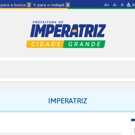
r para a busca
3
Ir para o rodapé
4
A+
A-
A
A
IMPERATRIZ