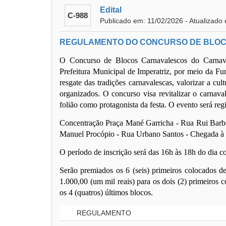
Edital
C-988
Publicado em: 11/02/2026 - Atualizado
REGULAMENTO DO CONCURSO DE BLOC
O Concurso de Blocos Carnavalescos do Carnava
Prefeitura Municipal de Imperatriz, por meio da Fu
resgate das tradições carnavalescas, valorizar a cul
organizados. O concurso visa revitalizar o carnava
folião como protagonista da festa. O evento será reg
Concentração Praça Mané Garricha - Rua Rui Barb
Manuel Procópio - Rua Urbano Santos - Chegada à 
O período de inscrição será das 16h às 18h do dia c
Serão premiados os 6 (seis) primeiros colocados d
1.000,00 (um mil reais) para os dois (2) primeiros 
os 4 (quatros) últimos blocos.
REGULAMENTO