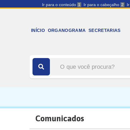
Ir para o conteúdo
1
Ir para o cabeçalho
2
I
INÍCIO
ORGANOGRAMA
SECRETARIAS
Comunicados