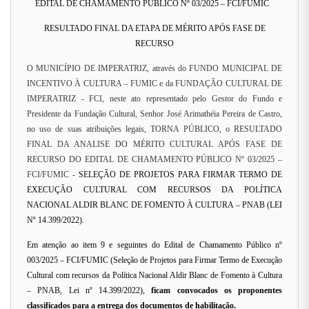
EDITAL DE CHAMAMENTO PÚBLICO Nº 03/2025 – FCI/FUMIC
RESULTADO FINAL DA ETAPA DE MÉRITO APÓS FASE DE
RECURSO
O MUNICÍPIO DE IMPERATRIZ, através do FUNDO MUNICIPAL DE
INCENTIVO À CULTURA – FUMIC e da FUNDAÇÃO CULTURAL DE
IMPERATRIZ - FCI, neste ato representado pelo Gestor do Fundo e
Presidente da Fundação Cultural, Senhor José Arimathéia Pereira de Castro,
no uso de suas atribuições legais, TORNA PÚBLICO, o RESULTADO
FINAL DA ANALISE DO MÉRITO CULTURAL APÓS FASE DE
RECURSO DO EDITAL DE CHAMAMENTO PÚBLICO Nº 03/2025 –
FCI/FUMIC -
SELEÇÃO DE PROJETOS PARA FIRMAR TERMO DE
EXECUÇÃO CULTURAL COM RECURSOS DA POLÍTICA
NACIONAL ALDIR BLANC DE FOMENTO À CULTURA – PNAB (LEI
Nº 14.399/2022).
Em atenção ao item 9 e seguintes do Edital de Chamamento Público nº
003/2025 – FCI/FUMIC (Seleção de Projetos para Firmar Termo de Execução
Cultural com recursos da Política Nacional Aldir Blanc de Fomento à Cultura
– PNAB, Lei nº 14.399/2022),
ficam convocados os proponentes
classificados para a entrega dos documentos de habilitação.