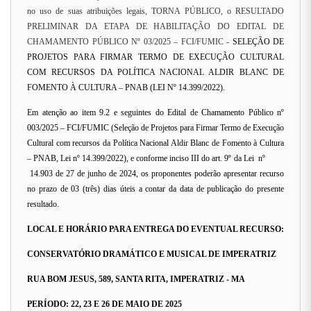
no uso de suas atribuições legais, TORNA PÚBLICO, o RESULTADO
PRELIMINAR DA ETAPA DE HABILITAÇÃO DO EDITAL DE
CHAMAMENTO PÚBLICO Nº 03/2025 – FCI/FUMIC -
SELEÇÃO DE
PROJETOS PARA FIRMAR TERMO DE EXECUÇÃO CULTURAL
COM RECURSOS DA POLÍTICA NACIONAL ALDIR BLANC DE
FOMENTO À CULTURA – PNAB (LEI Nº 14.399/2022).
Em atenção ao item 9.2 e seguintes do Edital de Chamamento Público nº
003/2025 – FCI/FUMIC (Seleção de Projetos para Firmar Termo de Execução
Cultural com recursos da Política Nacional Aldir Blanc de Fomento à Cultura
– PNAB, Lei nº 14.399/2022), e conforme inciso III do art. 9º da Lei nº
14.903 de 27 de junho de 2024, os proponentes poderão apresentar recurso
no prazo de 03 (três) dias úteis a contar da data de publicação do presente
resultado.
LOCAL E HORÁRIO PARA ENTREGA DO EVENTUAL RECURSO:
CONSERVATÓRIO DRAMÁTICO E MUSICAL DE IMPERATRIZ
RUA BOM JESUS, 589, SANTA RITA, IMPERATRIZ - MA
PERÍODO: 22, 23 E 26 DE MAIO DE 2025