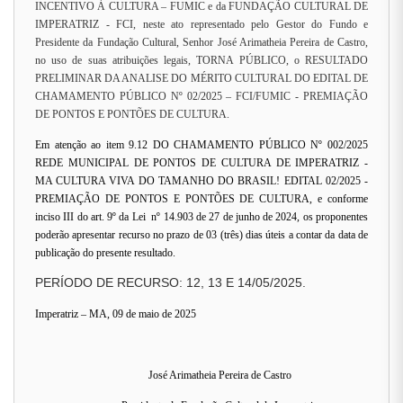
INCENTIVO À CULTURA – FUMIC e da FUNDAÇÃO CULTURAL DE
IMPERATRIZ - FCI, neste ato representado pelo Gestor do Fundo e
Presidente da Fundação Cultural, Senhor José Arimatheia Pereira de Castro,
no uso de suas atribuições legais, TORNA PÚBLICO, o RESULTADO
PRELIMINAR DA ANALISE DO MÉRITO CULTURAL DO EDITAL DE
CHAMAMENTO PÚBLICO Nº 02/2025 – FCI/FUMIC - PREMIAÇÃO
DE PONTOS E PONTÕES DE CULTURA.
Em atenção ao item 9.12 DO CHAMAMENTO PÚBLICO Nº 002/2025
REDE MUNICIPAL DE PONTOS DE CULTURA DE IMPERATRIZ -
MA CULTURA VIVA DO TAMANHO DO BRASIL! EDITAL 02/2025 -
PREMIAÇÃO DE PONTOS E PONTÕES DE CULTURA, e conforme
inciso III do art. 9º da Lei nº 14.903 de 27 de junho de 2024, os proponentes
poderão apresentar recurso no prazo de 03 (três) dias úteis a contar da data de
publicação do presente resultado.
PERÍODO DE RECURSO: 12, 13 E 14/05/2025.
Imperatriz – MA, 09 de maio de 2025
José Arimatheia Pereira de Castro