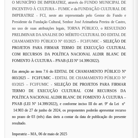
O MUNICÍPIO DE IMPERATRIZ, através do FUNDO MUNICIPAL DE
INCENTIVO À CULTURA – FUMIC e da FUNDAÇÃO CULTURAL DE
IMPERATRIZ - FCI, neste ato representado pelo Gestor do Fundo e
Presidente da Fundação Cultural, Senhor José Arimatheia Pereira de Castro,
no uso de suas atribuições legais, TORNA PÚBLICO, o RESULTADO
PRELIMINAR DA ANALISE DO MÉRITO CULTURAL DO EDITAL DE
CHAMAMENTO PÚBLICO Nº 03/2025 – FCI/FUMIC -
SELEÇÃO DE
PROJETOS PARA FIRMAR TERMO DE EXECUÇÃO CULTURAL
COM RECURSOS DA POLÍTICA NACIONAL ALDIR BLANC DE
FOMENTO À CULTURA – PNAB (LEI Nº 14.399/2022).
Em atenção ao item 7.6 do EDITAL DE CHAMAMENTO PÚBLICO Nº
003/2025 – FCI/FUMIC -
EDITAL DE CHAMAMENTO PÚBLICO Nº
03/2025 – FCI/FUMIC -
SELEÇÃO DE PROJETOS PARA FIRMAR
TERMO DE EXECUÇÃO CULTURAL COM RECURSOS DA
POLÍTICA NACIONAL ALDIR BLANC DE FOMENTO À CULTURA –
PNAB (LEI Nº 14.399/2022), e conforme inciso III do art. 9º da Lei nº
14.903 de 27 de junho de 2024, os proponentes poderão apresentar recurso
no prazo de 03 (três) dias úteis a contar da data de publicação do presente
resultado.
Imperatriz – MA, 06 de maio de 2025