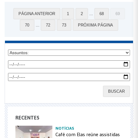
...
PÁGINA ANTERIOR
1
2
68
69
...
70
72
73
PRÓXIMA PÁGINA
BUSCAR
RECENTES
NOTÍCIAS
Café com Elas reúne assistidas