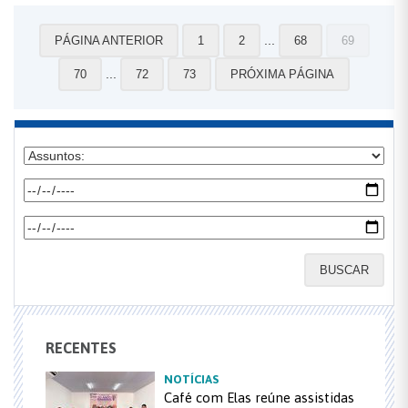
...
PÁGINA ANTERIOR
1
2
68
69
...
70
72
73
PRÓXIMA PÁGINA
BUSCAR
RECENTES
NOTÍCIAS
Café com Elas reúne assistidas