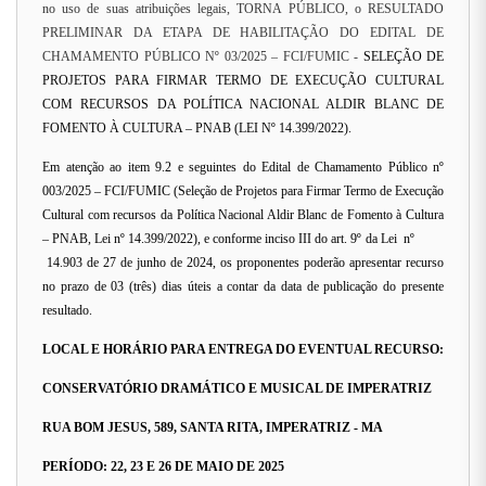
no uso de suas atribuições legais, TORNA PÚBLICO, o RESULTADO
PRELIMINAR DA ETAPA DE HABILITAÇÃO DO EDITAL DE
CHAMAMENTO PÚBLICO Nº 03/2025 – FCI/FUMIC -
SELEÇÃO DE
PROJETOS PARA FIRMAR TERMO DE EXECUÇÃO CULTURAL
COM RECURSOS DA POLÍTICA NACIONAL ALDIR BLANC DE
FOMENTO À CULTURA – PNAB (LEI Nº 14.399/2022).
Em atenção ao item 9.2 e seguintes do Edital de Chamamento Público nº
003/2025 – FCI/FUMIC (Seleção de Projetos para Firmar Termo de Execução
Cultural com recursos da Política Nacional Aldir Blanc de Fomento à Cultura
– PNAB, Lei nº 14.399/2022), e conforme inciso III do art. 9º da Lei nº
14.903 de 27 de junho de 2024, os proponentes poderão apresentar recurso
no prazo de 03 (três) dias úteis a contar da data de publicação do presente
resultado.
LOCAL E HORÁRIO PARA ENTREGA DO EVENTUAL RECURSO:
CONSERVATÓRIO DRAMÁTICO E MUSICAL DE IMPERATRIZ
RUA BOM JESUS, 589, SANTA RITA, IMPERATRIZ - MA
PERÍODO: 22, 23 E 26 DE MAIO DE 2025