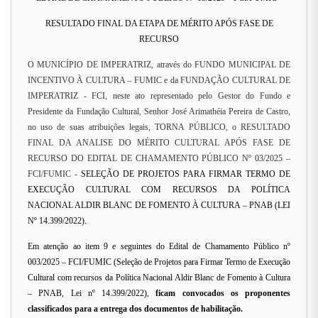
RESULTADO FINAL DA ETAPA DE MÉRITO APÓS FASE DE
RECURSO
O MUNICÍPIO DE IMPERATRIZ, através do FUNDO MUNICIPAL DE
INCENTIVO À CULTURA – FUMIC e da FUNDAÇÃO CULTURAL DE
IMPERATRIZ - FCI, neste ato representado pelo Gestor do Fundo e
Presidente da Fundação Cultural, Senhor José Arimathéia Pereira de Castro,
no uso de suas atribuições legais, TORNA PÚBLICO, o RESULTADO
FINAL DA ANALISE DO MÉRITO CULTURAL APÓS FASE DE
RECURSO DO EDITAL DE CHAMAMENTO PÚBLICO Nº 03/2025 –
FCI/FUMIC -
SELEÇÃO DE PROJETOS PARA FIRMAR TERMO DE
EXECUÇÃO CULTURAL COM RECURSOS DA POLÍTICA
NACIONAL ALDIR BLANC DE FOMENTO À CULTURA – PNAB (LEI
Nº 14.399/2022).
Em atenção ao item 9 e seguintes do Edital de Chamamento Público nº
003/2025 – FCI/FUMIC (Seleção de Projetos para Firmar Termo de Execução
Cultural com recursos da Política Nacional Aldir Blanc de Fomento à Cultura
– PNAB, Lei nº 14.399/2022),
ficam convocados os proponentes
classificados para a entrega dos documentos de habilitação.