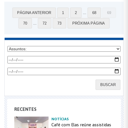
...
PÁGINA ANTERIOR
1
2
68
69
...
70
72
73
PRÓXIMA PÁGINA
BUSCAR
RECENTES
NOTÍCIAS
Café com Elas reúne assistidas