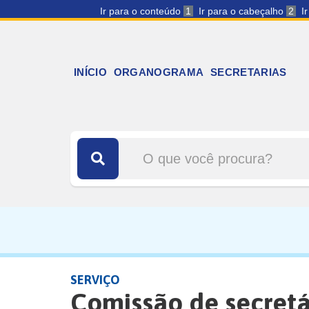
Ir para o conteúdo
1
Ir para o cabeçalho
2
I
INÍCIO
ORGANOGRAMA
SECRETARIAS
SERVIÇO
Comissão de secretár