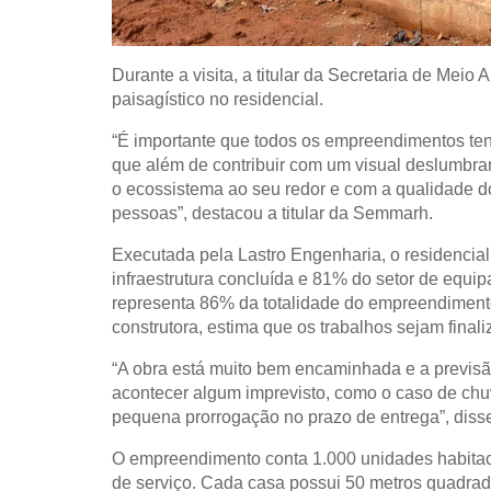
Durante a visita, a titular da Secretaria de Meio
paisagístico no residencial.
“É importante que todos os empreendimentos te
que além de contribuir com um visual deslumbr
o ecossistema ao seu redor e com a qualidade do
pessoas”, destacou a titular da Semmarh.
Executada pela Lastro Engenharia, o residencia
infraestrutura concluída e 81% do setor de equi
representa 86% da totalidade do empreendimento
construtora, estima que os trabalhos sejam fina
“A obra está muito bem encaminhada e a previsão
acontecer algum imprevisto, como o caso de chuva
pequena prorrogação no prazo de entrega”, diss
O empreendimento conta 1.000 unidades habitaci
de serviço. Cada casa possui 50 metros quadrad