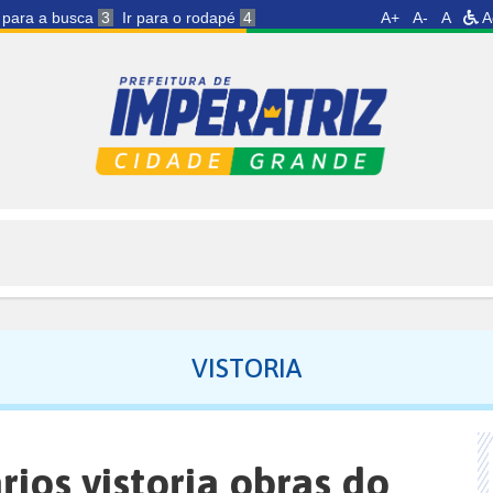
r para a busca
3
Ir para o rodapé
4
A+
A-
A
A
VISTORIA
ios vistoria obras do