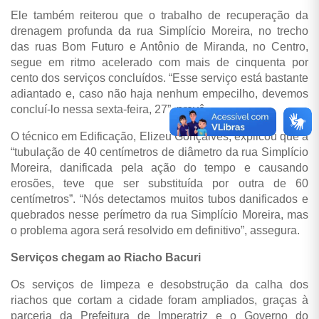
Ele também reiterou que o trabalho de recuperação da
drenagem profunda da rua Simplício Moreira, no trecho
das ruas Bom Futuro e Antônio de Miranda, no Centro,
segue em ritmo acelerado com mais de cinquenta por
cento dos serviços concluídos. “Esse serviço está bastante
adiantado e, caso não haja nenhum empecilho, devemos
concluí-lo nessa sexta-feira, 27”, prevê.
O técnico em Edificação, Elizeu Gonçalves, explicou que a
“tubulação de 40 centímetros de diâmetro da rua Simplício
Moreira, danificada pela ação do tempo e causando
erosões, teve que ser substituída por outra de 60
centímetros”. “Nós detectamos muitos tubos danificados e
quebrados nesse perímetro da rua Simplício Moreira, mas
o problema agora será resolvido em definitivo”, assegura.
Serviços chegam ao Riacho Bacuri
Os serviços de limpeza e desobstrução da calha dos
riachos que cortam a cidade foram ampliados, graças à
parceria da Prefeitura de Imperatriz e o Governo do