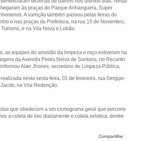
eneficiaram dezenas de bairros nos últimos dias. N
esta
chegaram às praças do
Parque Anhanguera, Super
honeiros. A varrição também passou pelas feiras do
nho e nas praças da Prefeitura, na rua 15 de Novembro,
o Turismo, e na Vila Nova e Lobão.
, as equipes do arrastão da limpeza e roço estiveram na
rgens da Avenida Pedro Neiva de Santana, no Recanto
”; informou Alan Jhones, secretário de Limpeza Pública.
realizada nesta sexta-feira, 01 de fevereiro, rua Sergipe
a Jacob, na Vila Redenção.
otas que obedecem a um cronograma geral que percorre
s a coleta de lixo diariamente e coleta seletiva, dentre
Compartilhe: