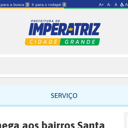
r para a busca
3
Ir para o rodapé
4
A+
A-
A
A
SERVIÇO
hega aos bairros Santa