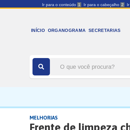
Ir para o conteúdo
1
Ir para o cabeçalho
2
I
INÍCIO
ORGANOGRAMA
SECRETARIAS
MELHORIAS
Frente de limpeza c