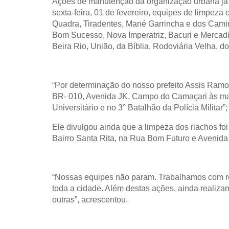
Ações de manutenção da organização urbana já b
sexta-feira, 01 de fevereiro, equipes
de limpeza 
Quadra, Tiradentes, Mané Garrincha e dos Camin
Bom Sucesso, Nova Imperatriz, Bacuri e Mercadi
Beira Rio, União, da Bíblia, Rodoviária Velha, d
“Por determinação do nosso prefeito Assis Ramos
BR- 010, Avenida JK, Campo do Camaçari às ma
Universitário e no 3° Batalhão da Polícia Militar
Ele divulgou ainda que a limpeza dos riachos foi 
Bairro Santa Rita, na Rua Bom Futuro e Avenid
“Nossas equipes não param. Trabalhamos com r
toda a cidade. Além destas ações, ainda realizamo
outras”, acrescentou.