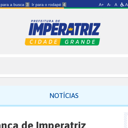
r para a busca
3
Ir para o rodapé
4
A+
A-
A
A
NOTÍCIAS
ança de Imperatriz