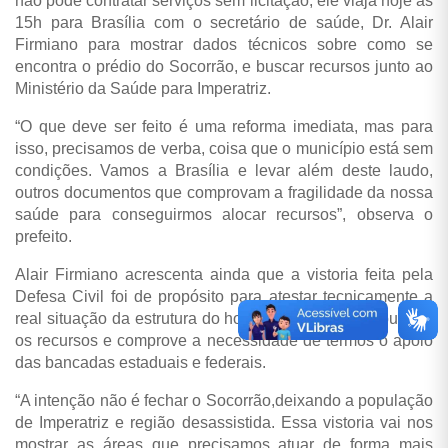
não pode contratar serviços sem licitação, ele viaja hoje às
15h para Brasília com o secretário de saúde, Dr. Alair
Firmiano para mostrar dados técnicos sobre como se
encontra o prédio do Socorrão, e buscar recursos junto ao
Ministério da Saúde para Imperatriz.
“O que deve ser feito é uma reforma imediata, mas para
isso, precisamos de verba, coisa que o município está sem
condições. Vamos a Brasília e levar além deste laudo,
outros documentos que comprovam a fragilidade da nossa
saúde para conseguirmos alocar recursos”, observa o
prefeito.
Alair Firmiano acrescenta ainda que a vistoria feita pela
Defesa Civil foi de propósito para atestar tecnicamente a
real situação da estrutura do hospital, para que se busque
os recursos e comprove a necessidade de termos o apoio
das bancadas estaduais e federais.
“A intenção não é fechar o Socorrão,deixando a população
de Imperatriz e região desassistida. Essa vistoria vai nos
mostrar as áreas que precisamos atuar de forma mais