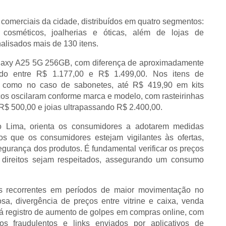
 comerciais da cidade, distribuídos em quatro segmentos:
 cosméticos, joalherias e óticas, além de lojas de
nalisados mais de 130 itens.
axy A25 5G 256GB, com diferença de aproximadamente
ado entre R$ 1.177,00 e R$ 1.499,00.
Nos itens de
0, como no caso de sabonetes, até R$ 419,90 em kits
ços oscilaram conforme marca e modelo, com rasteirinhas
R$ 500,00 e joias ultrapassando R$ 2.400,00.
o Lima, orienta os consumidores a adotarem medidas
s que os consumidores estejam vigilantes às ofertas,
urança dos produtos. É fundamental verificar os preços
s direitos sejam respeitados, assegurando um consumo
s recorrentes em períodos de maior movimentação no
sa, divergência de preços entre vitrine e caixa, venda
 registro de aumento de golpes em compras online, com
ios fraudulentos e links enviados por aplicativos de