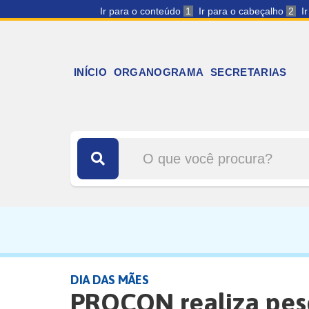
Ir para o conteúdo
1
Ir para o cabeçalho
2
I
INÍCIO
ORGANOGRAMA
SECRETARIAS
DIA DAS MÃES
PROCON realiza pesq