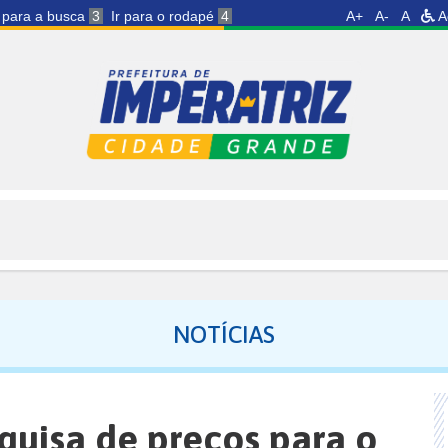
r para a busca
3
Ir para o rodapé
4
A+
A-
A
A
NOTÍCIAS
uisa de preços para o