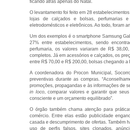
ficando atrás apenas do Natal.
O levantamento foi feito em 28 estabelecimentos
lojas de calçados e bolsas, perfumarias e
eletrodomésticos e eletrônicos. Ao todo, foram a
Um dos exemplos é o smartphone Samsung Gal
27% entre estabelecimentos, sendo encontr
perfumaria, os valores variaram de R$ 38,0
completos. Já em acessórios e calçados, os pre
entre R$ 70,00 e R$ 200,00, bolsas chegando a 
A coordenadora do Procon Municipal, Socorr
preventivas durante as compras. “Aconselhamo
promoções, propagandas e às informações de seg
in loco
, comparar valores e garantir que seu
consciente e um orçamento equilibrado”.
O órgão também chama atenção para prática
comércio. Entre elas estão publicidade engano
casada e descumprimento de ofertas. Também há
uso de perfis falsos, sites clonados, anúnc