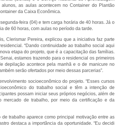
0 alunos, as aulas acontecem no Container do Plantão
 container da Caixa Econômica.
gunda-feira (04) e tem carga horária de 40 horas. Já o
ia de 60 horas, com aulas no período da tarde.
s, Clerismar Pereira, explicou que a iniciativa faz parte
esidencial. “Dando continuidade ao trabalho social aqui
ova etapa do projeto, que é a capacitação das famílias.
enai, estamos trazendo para o residencial os primeiros
 de depilação acontece pela manhã e o de manicure no
 também serão ofertados por meio dessas parcerias”.
envolvimento socioeconômico do projeto. “Esses cursos
cioeconômico do trabalho social e têm a intenção de
ticipantes possam iniciar seus próprios negócios, além de
o mercado de trabalho, por meio da certificação e da
 de trabalho aparece como principal motivação entre as
astro destaca a importância da oportunidade. “Eu decidi