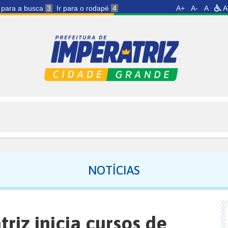
r para a busca
3
Ir para o rodapé
4
A+
A-
A
A
NOTÍCIAS
riz inicia cursos de