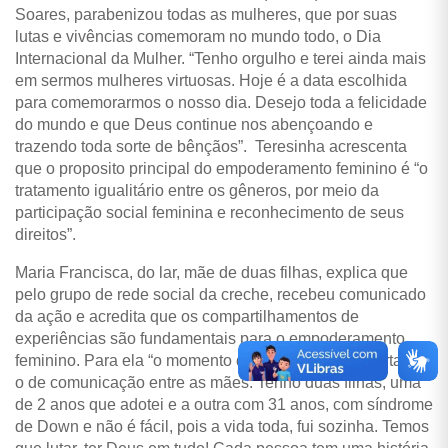
Soares, parabenizou todas as mulheres, que por suas
lutas e vivências comemoram no mundo todo, o Dia
Internacional da Mulher. “Tenho orgulho e terei ainda mais
em sermos mulheres virtuosas. Hoje é a data escolhida
para comemorarmos o nosso dia. Desejo toda a felicidade
do mundo e que Deus continue nos abençoando e
trazendo toda sorte de bênçãos”. Teresinha acrescenta
que o proposito principal do empoderamento feminino é “o
tratamento igualitário entre os gêneros, por meio da
participação social feminina e reconhecimento de seus
direitos”.
Maria Francisca, do lar, mãe de duas filhas, explica que
pelo grupo de rede social da creche, recebeu comunicado
da ação e acredita que os compartilhamentos de
experiências são fundamentais para o empoderamento
feminino. Para ela “o momento de hoje é muito importante,
o de comunicação entre as mães. Tenho duas filhas, uma
de 2 anos que adotei e a outra com 31 anos, com síndrome
de Down e não é fácil, pois a vida toda, fui sozinha. Temos