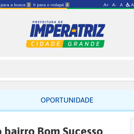
r para a busca
3
Ir para o rodapé
4
A+
A-
A
A
OPORTUNIDADE
 bairro Bom Sucesso