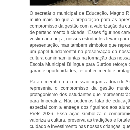
O secretário municipal de Educação, Magno Rib
muito mais do que a preparação para as apres
compromisso da gestão com a valorização da cult
de pertencimento à cidade. “Esses figurinos carre
vestir cada peça, nossos estudantes levam para
apresentação, mas também símbolos que repr
um papel fundamental na preservação da nossa 
cultura caminham juntas na formação das nossas
Escola Municipal Bilíngue para Surdos reforç
garante oportunidades, reconhecimento e protag
Para o membro da comissão organizadora do Arrai
representa o compromisso da gestão munici
protagonismo dos estudantes que representarã
para Imperatriz. Não podemos falar de educaçã
especial com a entrega dos figurinos aos aluno
Prefs 2026. Essa ação simboliza o comprom
valoriza a cultura, preserva as tradições e for
cuidado e investimento nas nossas crianças, que