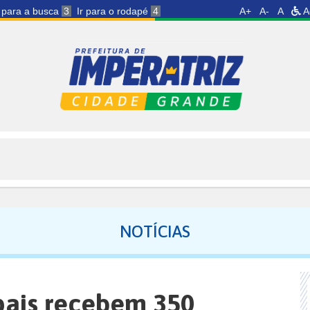
r para a busca
3
Ir para o rodapé
4
A+
A-
A
A
NOTÍCIAS
pais recebem 350