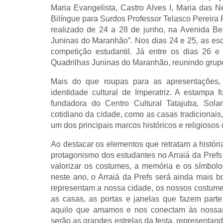
Maria Evangelista, Castro Alves I, Maria das
Bilíngue para Surdos Professor Telasco Pereira 
realizado de 24 a 28 de junho, na Avenida Bei
Juninas do Maranhão”. Nos dias 24 e 25, as esc
competição estudantil. Já entre os dias 26 
Quadrilhas Juninas do Maranhão, reunindo grupo
Mais do que roupas para as apresentações,
identidade cultural de Imperatriz. A estampa fo
fundadora do Centro Cultural Tatajuba, Sola
cotidiano da cidade, como as casas tradicionais, 
um dos principais marcos históricos e religiosos
Ao destacar os elementos que retratam a história
protagonismo dos estudantes no Arraiá da Prefs 
valorizar os costumes, a memória e os símbolo
neste ano, o Arraiá da Prefs será ainda mais b
representam a nossa cidade, os nossos costumes
as casas, as portas e janelas que fazem parte 
aquilo que amamos e nos conectam às nossas
serão as grandes estrelas da festa, representand