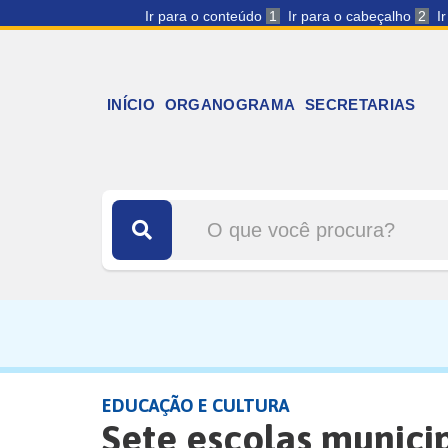
Ir para o conteúdo
1
Ir para o cabeçalho
2
I
INÍCIO
ORGANOGRAMA
SECRETARIAS
EDUCAÇÃO E CULTURA
Sete escolas munici