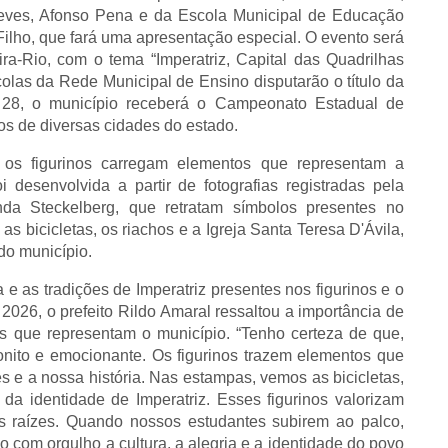
 Neves, Afonso Pena e da Escola Municipal de Educação
Filho, que fará uma apresentação especial. O evento será
ra-Rio, com o tema “Imperatriz, Capital das Quadrilhas
olas da Rede Municipal de Ensino disputarão o título da
e 28, o município receberá o Campeonato Estadual de
s de diversas cidades do estado.
 os figurinos carregam elementos que representam a
i desenvolvida a partir de fotografias registradas pela
nda Steckelberg, que retratam símbolos presentes no
as bicicletas, os riachos e a Igreja Santa Teresa D'Ávila,
 do município.
 e as tradições de Imperatriz presentes nos figurinos e o
2026, o prefeito Rildo Amaral ressaltou a importância de
s que representam o município. “Tenho certeza de que,
onito e emocionante. Os figurinos trazem elementos que
 e a nossa história. Nas estampas, vemos as bicicletas,
da identidade de Imperatriz. Esses figurinos valorizam
 raízes. Quando nossos estudantes subirem ao palco,
o com orgulho a cultura, a alegria e a identidade do povo