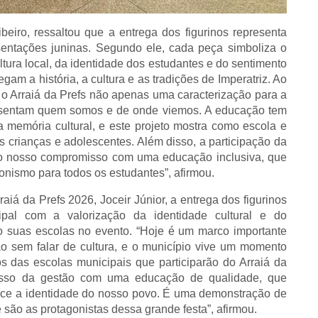
eiro, ressaltou que a entrega dos figurinos representa
entações juninas. Segundo ele, cada peça simboliza o
ura local, da identidade dos estudantes e do sentimento
gam a história, a cultura e as tradições de Imperatriz. Ao
 o Arraiá da Prefs não apenas uma caracterização para a
esentam quem somos e de onde viemos. A educação tem
memória cultural, e este projeto mostra como escola e
 crianças e adolescentes. Além disso, a participação da
a o nosso compromisso com uma educação inclusiva, que
onismo para todos os estudantes”, afirmou.
á da Prefs 2026, Joceir Júnior, a entrega dos figurinos
pal com a valorização da identidade cultural e do
o suas escolas no evento. “Hoje é um marco importante
o sem falar de cultura, e o município vive um momento
s das escolas municipais que participarão do Arraiá da
isso da gestão com uma educação de qualidade, que
talece a identidade do nosso povo. É uma demonstração de
 são as protagonistas dessa grande festa”, afirmou.