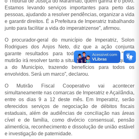
o Tribunal de Justiça do Maranhão, quem ganha é o povo.
Estamos levando serviços importantes para perto das
pessoas, ajudando a resolver pendências, organizar a vida
e garantir direitos. É a Prefeitura de Imperatriz trabalhando
junto para facilitar a vida do imperatrizense”, afirmou.
O procurador-geral do município de Imperatriz, Solon
Rodrigues dos Anjos Neto, diz que a ação conjunta
garante resultados para todos os envolvidos. “Esse
mutirão irá resolver tanto a situação do contribuinte quanto
a do Município, trazendo benefícios para todos os
envolvidos. Será um marco”, declarou.
O Mutirão Fiscal Cooperativo vai acontecer
simultaneamente nas comarcas de Imperatriz e Açailândia,
entre os dias 9 a 12 deste mês. Em Imperatriz, serão
oferecidos serviços de negociação de débitos fiscais
estaduais, além de audiências de conciliação nas áreas
cível e de família, como divórcio consensual, pensão
alimentícia, reconhecimento e dissolução de união estável
e investigação de paternidade.