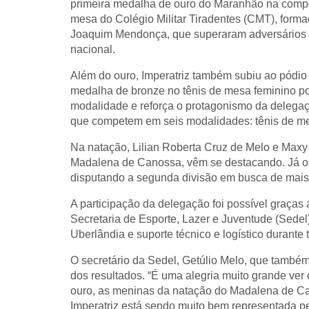
primeira medalha de ouro do Maranhão na competi
mesa do Colégio Militar Tiradentes (CMT), form
Joaquim Mendonça, que superaram adversários d
nacional.
Além do ouro, Imperatriz também subiu ao pódio
medalha de bronze no tênis de mesa feminino p
modalidade e reforça o protagonismo da delegaçã
que competem em seis modalidades: tênis de mes
Na natação, Lilian Roberta Cruz de Melo e Maxy
Madalena de Canossa, vêm se destacando. Já o 
disputando a segunda divisão em busca de mai
A participação da delegação foi possível graças 
Secretaria de Esporte, Lazer e Juventude (Sedel)
Uberlândia e suporte técnico e logístico durante 
O secretário da Sedel, Getúlio Melo, que também
dos resultados. “É uma alegria muito grande ver 
ouro, as meninas da natação do Madalena de Ca
Imperatriz está sendo muito bem representada pel