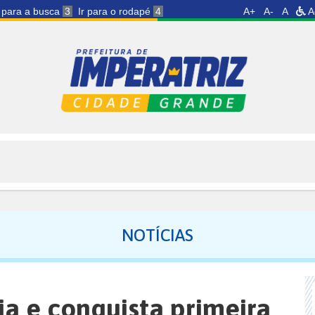
r para a busca
3
Ir para o rodapé
4
A+
A-
A
A
NOTÍCIAS
ria e conquista primeira