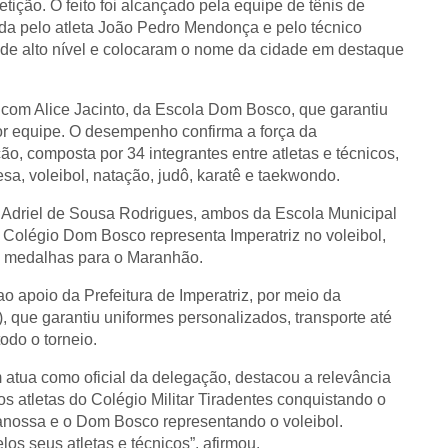
ção. O feito foi alcançado pela equipe de tênis de
ada pelo atleta João Pedro Mendonça e pelo técnico
e alto nível e colocaram o nome da cidade em destaque
 com Alice Jacinto, da Escola Dom Bosco, que garantiu
or equipe. O desempenho confirma a força da
o, composta por 34 integrantes entre atletas e técnicos,
a, voleibol, natação, judô, karatê e taekwondo.
 Adriel de Sousa Rodrigues, ambos da Escola Municipal
Colégio Dom Bosco representa Imperatriz no voleibol,
s medalhas para o Maranhão.
ao apoio da Prefeitura de Imperatriz, por meio da
, que garantiu uniformes personalizados, transporte até
todo o torneio.
 atua como oficial da delegação, destacou a relevância
os atletas do Colégio Militar Tiradentes conquistando o
nossa e o Dom Bosco representando o voleibol.
os seus atletas e técnicos”, afirmou.