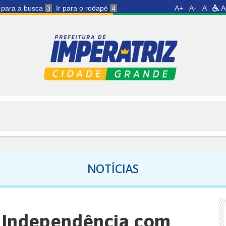
r para a busca
3
Ir para o rodapé
4
A+
A-
A
A
NOTÍCIAS
a Independência com