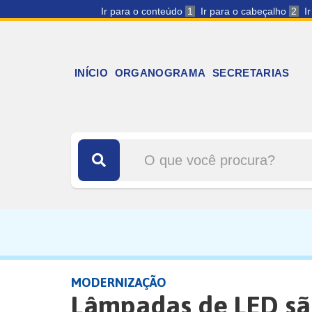
Ir para o conteúdo
1
Ir para o cabeçalho
2
I
INÍCIO
ORGANOGRAMA
SECRETARIAS
MODERNIZAÇÃO
Lâmpadas de LED são