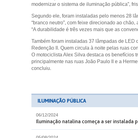
modernizar o sistema de iluminação pública”, fris
Segundo ele, foram instaladas pelo menos 28 l
“branco neutro”, com feixe direcionado ao chão
“A durabilidade é três vezes mais que as convenc
Também foram instaladas 37 lâmpadas de LED da
Redenção II. Quem circula à noite pelas ruas co
O motociclista Alex Silva destaca os benefícios t
principalmente nas ruas João Paulo II e a Her
concluiu.
ILUMINAÇÃO PÚBLICA
06/12/2024
Iluminação natalina começa a ser instalada p
05/08/2024