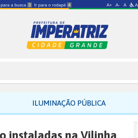
r para a busca
3
Ir para o rodapé
4
A+
A-
A
A
ILUMINAÇÃO PÚBLICA
 instaladas na Vilinha