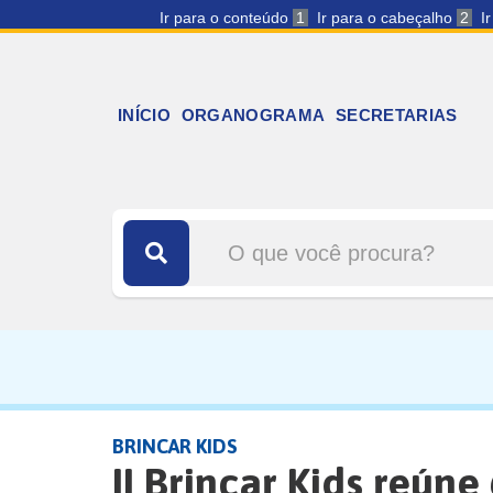
Ir para o conteúdo
1
Ir para o cabeçalho
2
I
INÍCIO
ORGANOGRAMA
SECRETARIAS
BRINCAR KIDS
II Brincar Kids reún