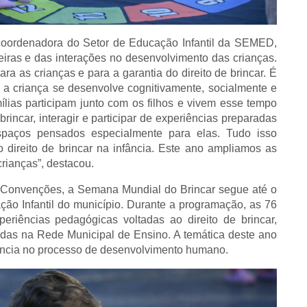
a coordenadora do Setor de Educação Infantil da SEMED,
eiras e das interações no desenvolvimento das crianças.
ra as crianças e para a garantia do direito de brincar. É
 a criança se desenvolve cognitivamente, socialmente e
lias participam junto com os filhos e vivem esse tempo
rincar, interagir e participar de experiências preparadas
spaços pensados especialmente para elas. Tudo isso
 direito de brincar na infância. Este ano ampliamos as
rianças”, destacou.
de Convenções, a Semana Mundial do Brincar segue até o
ão Infantil do município. Durante a programação, as 76
periências pedagógicas voltadas ao direito de brincar,
adas na Rede Municipal de Ensino. A temática deste ano
vência no processo de desenvolvimento humano.