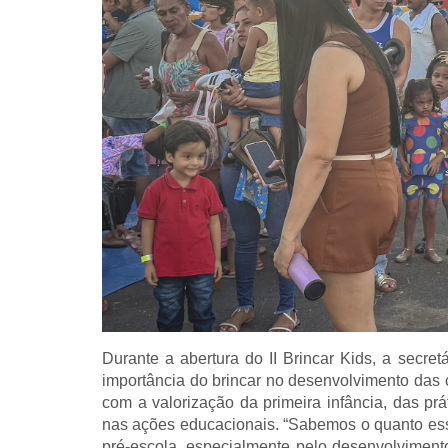
Durante a abertura do II Brincar Kids, a secret
importância do brincar no desenvolvimento das 
com a valorização da primeira infância, das prá
nas ações educacionais. “Sabemos o quanto essa
pré-escola, especialmente pelo desenvolviment