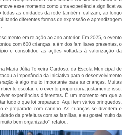
romove esse momento como uma experiência significativa
to todas as unidades da rede também realizam, ao longo
ibilitando diferentes formas de expressão e aprendizagem
.
escimento em relação ao ano anterior. Em 2025, o evento
contou com 600 crianças, além dos familiares presentes, o
ípio e consolidou as ações voltadas à valorização da
a Maria Júlia Teixeira Cardoso, da Escola Municipal de
stacou a importância da iniciativa para o desenvolvimento
eração é algo muito importante para as crianças. Muitas
biente escolar, e o evento proporciona justamente isso:
 e viver experiências diferentes. É um momento em que a
tar tudo o que foi preparado. Aqui tem vários brinquedos,
do e preparado com carinho. As crianças se divertem e
idado da prefeitura com as famílias, e eu gostei muito da
 muito bem organizado”, relatou.