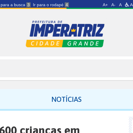
r para a busca
3
Ir para o rodapé
4
A+
A-
A
A
NOTÍCIAS
e 600 crianças em