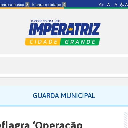
r para a busca
3
Ir para o rodapé
4
A+
A-
A
A
GUARDA MUNICIPAL
flagra ‘Operação