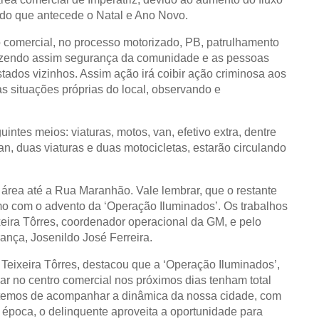
odo que antecede o Natal e Ano Novo.
o comercial, no processo motorizado, PB, patrulhamento
fazendo assim segurança da comunidade e as pessoas
stados vizinhos. Assim ação irá coibir ação criminosa aos
as situações próprias do local, observando e
ntes meios: viaturas, motos, van, efetivo extra, dentre
an, duas viaturas e duas motocicletas, estarão circulando
 área até a Rua Maranhão. Vale lembrar, que o restante
o com o advento da ‘Operação Iluminados’.
Os trabalhos
eira Tôrres, coordenador operacional da GM, e pelo
ança, Josenildo José Ferreira.
Teixeira Tôrres, destacou que a ‘Operação Iluminados’,
ar no centro comercial nos próximos dias tenham total
 temos de acompanhar a dinâmica da nossa cidade, com
 época, o delinquente aproveita a oportunidade para