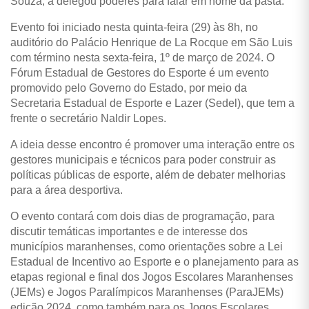
Souza, a delegou poderes para falar em nome da pasta.
Evento foi iniciado nesta quinta-feira (29) às 8h, no
auditório do Palácio Henrique de La Rocque em São Luis
com término nesta sexta-feira, 1º de março de 2024.
O
Fórum Estadual de Gestores do Esporte é um evento
promovido pelo Governo do Estado, por meio da
Secretaria Estadual de Esporte e Lazer (Sedel), que tem a
frente o secretário Naldir Lopes.
A ideia desse encontro é promover uma interação entre os
gestores municipais e técnicos para poder construir as
políticas públicas de esporte, além de debater melhorias
para a área desportiva.
O evento contará com dois dias de programação, para
discutir temáticas importantes e de interesse dos
municípios maranhenses, como orientações sobre a Lei
Estadual de Incentivo ao Esporte e o planejamento para as
etapas regional e final dos Jogos Escolares Maranhenses
(JEMs) e Jogos Paralímpicos Maranhenses (ParaJEMs)
edição 2024, como também para os Jogos Escolares