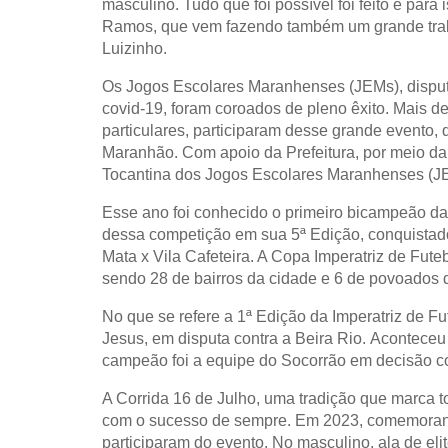
masculino. Tudo que foi possível foi feito e par
Ramos, que vem fazendo também um grande traba
Luizinho.
Os Jogos Escolares Maranhenses (JEMs), dispu
covid-19, foram coroados de pleno êxito. Mais d
particulares, participaram desse grande evento, 
Maranhão. Com apoio da Prefeitura, por meio da
Tocantina dos Jogos Escolares Maranhenses (JE
Esse ano foi conhecido o primeiro bicampeão da 
dessa competição em sua 5ª Edição, conquistado
Mata x Vila Cafeteira. A Copa Imperatriz de Fute
sendo 28 de bairros da cidade e 6 de povoados d
No que se refere a 1ª Edição da Imperatriz de F
Jesus, em disputa contra a Beira Rio.
Aconteceu 
campeão foi a equipe do Socorrão em decisão c
A Corrida 16 de Julho, uma tradição que marca to
com o sucesso de sempre. Em 2023, comemorando
participaram do evento. No masculino, ala de eli