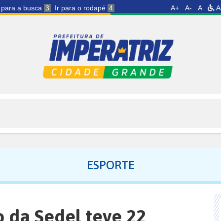
r para a busca
3
Ir para o rodapé
4
A+
A-
A
A
ESPORTE
o da Sedel teve 22