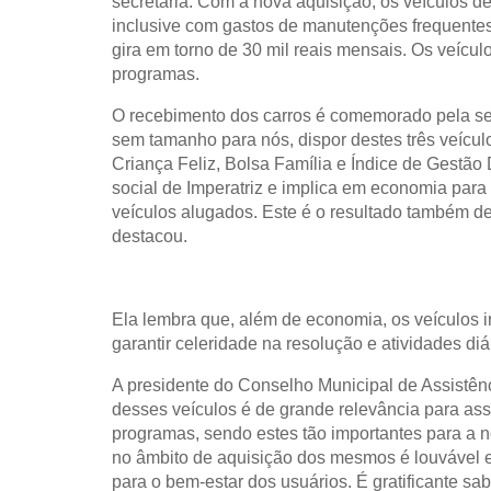
secretaria. Com a nova aquisição, os veículos d
inclusive com gastos de manutenções frequentes
gira em torno de 30 mil reais mensais. Os veículo
programas.
O recebimento dos carros é comemorado pela se
sem tamanho para nós, dispor destes três veícul
Criança Feliz, Bolsa Família e Índice de Gestão
social de Imperatriz e implica em economia para
veículos alugados. Este é o resultado também d
destacou.
Ela lembra que, além de economia, os veículos ir
garantir celeridade na resolução e atividades d
A presidente do Conselho Municipal de Assistênc
desses veículos é de grande relevância para as
programas, sendo estes tão importantes para a no
no âmbito de aquisição dos mesmos é louvável e 
para o bem-estar dos usuários. É gratificante s