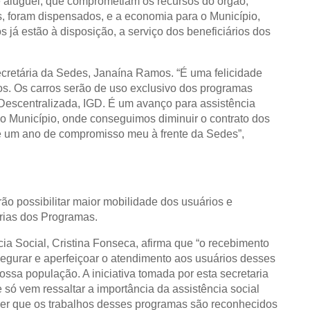
e aluguel, que comprometiam os recursos do órgão,
, foram dispensados, e a economia para o Município,
s já estão à disposição, a serviço dos beneficiários dos
cretária da Sedes, Janaína Ramos. “É uma felicidade
os. Os carros serão de uso exclusivo dos programas
 Descentralizada, IGD. É um avanço para assistência
 o Município, onde conseguimos diminuir o contrato dos
e um ano de compromisso meu à frente da Sedes”,
ão possibilitar maior mobilidade dos usuários e
iárias dos Programas.
ia Social, Cristina Fonseca, afirma que “o recebimento
segurar e aperfeiçoar o atendimento aos usuários desses
ssa população. A iniciativa tomada por esta secretaria
só vem ressaltar a importância da assistência social
aber que os trabalhos desses programas são reconhecidos