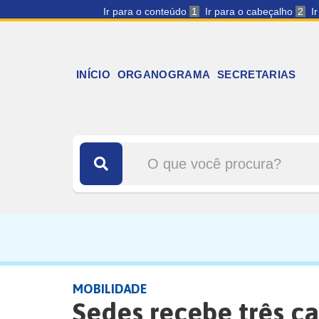
Ir para o conteúdo
1
Ir para o cabeçalho
2
I
INÍCIO
ORGANOGRAMA
SECRETARIAS
MOBILIDADE
Sedes recebe três c