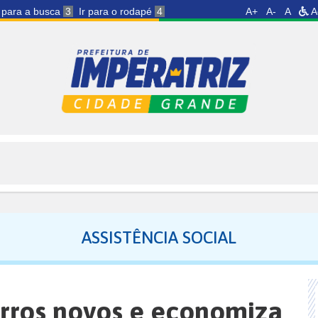
r para a busca
3
Ir para o rodapé
4
A+
A-
A
A
ASSISTÊNCIA SOCIAL
arros novos e economiza