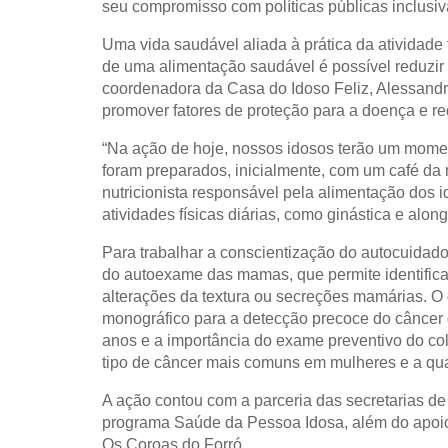
seu compromisso com políticas públicas inclusi
Uma vida saudável aliada à prática da atividade
de uma alimentação saudável é possível reduzir
coordenadora da Casa do Idoso Feliz, Alessandra
promover fatores de proteção para a doença e re
“Na ação de hoje, nossos idosos terão um moment
foram preparados, inicialmente, com um café 
nutricionista responsável pela alimentação do
atividades físicas diárias, como ginástica e alon
Para trabalhar a conscientização do autocuidado,
do autoexame das mamas, que permite identifica
alterações da textura ou secreções mamárias. O 
monográfico para a detecção precoce do câncer
anos e a importância do exame preventivo do colo
tipo de câncer mais comuns em mulheres e a quar
A ação contou com a parceria das secretarias de
programa Saúde da Pessoa Idosa, além do apoio 
Os Coroas do Forró.