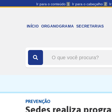
Ir para o conteúdo
1
Ir para o cabeçalho
2
I
INÍCIO
ORGANOGRAMA
SECRETARIAS
PREVENÇÃO
Sedes realiza progr