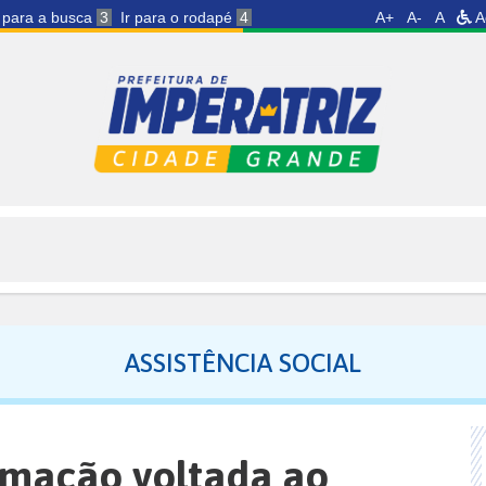
r para a busca
3
Ir para o rodapé
4
A+
A-
A
A
ASSISTÊNCIA SOCIAL
amação voltada ao