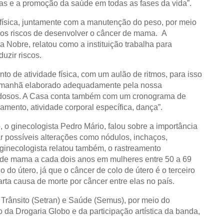
vas e a promoção da saúde em todas as fases da vida”.
 física, juntamente com a manutenção do peso, por meio
 os riscos de desenvolver o câncer de mama. A
 Nobre, relatou como a instituição trabalha para
duzir riscos.
o de atividade física, com um aulão de ritmos, para isso
da manhã elaborado adequadamente pela nossa
s idosos. A Casa conta também com um cronograma de
gamento, atividade corporal específica, dança”.
 o ginecologista Pedro Mário, falou sobre a importância
r possíveis alterações como nódulos, inchaços,
ginecologista relatou também, o rastreamento
 de mama a cada dois anos em mulheres entre 50 a 69
 do útero, já que o câncer de colo de útero é o terceiro
ta causa de morte por câncer entre elas no país.
 Trânsito (Setran) e Saúde (Semus), por meio do
da Drogaria Globo e da participação artística da banda,