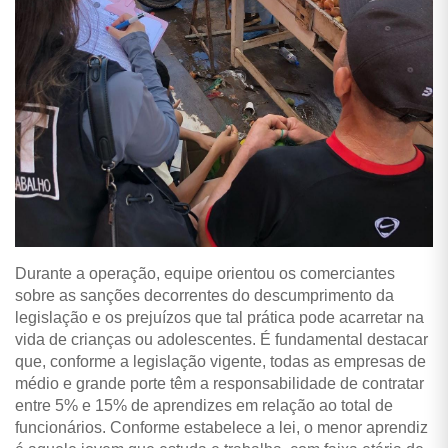
Durante a operação, equipe orientou os comerciantes
sobre as sanções decorrentes do descumprimento da
legislação e os prejuízos que tal prática pode acarretar na
vida de crianças ou adolescentes. É fundamental destacar
que, conforme a legislação vigente, todas as empresas de
médio e grande porte têm a responsabilidade de contratar
entre 5% e 15% de aprendizes em relação ao total de
funcionários.
Conforme estabelece a lei, o menor aprendiz