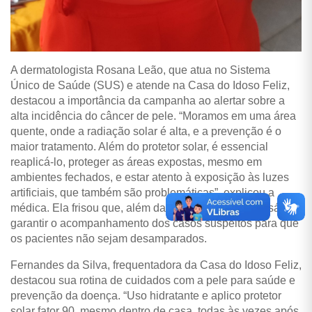
A dermatologista Rosana Leão, que atua no Sistema
Único de Saúde (SUS) e atende na Casa do Idoso Feliz,
destacou a importância da campanha ao alertar sobre a
alta incidência do câncer de pele. “Moramos em uma área
quente, onde a radiação solar é alta, e a prevenção é o
maior tratamento. Além do protetor solar, é essencial
reaplicá-lo, proteger as áreas expostas, mesmo em
ambientes fechados, e estar atento à exposição às luzes
artificiais, que também são problemáticas”, explicou a
médica. Ela frisou que, além da informação, é necessário
garantir o acompanhamento dos casos suspeitos para que
os pacientes não sejam desamparados.
Fernandes da Silva, frequentadora da Casa do Idoso Feliz,
destacou sua rotina de cuidados com a pele para saúde e
prevenção da doença. “Uso hidratante e aplico protetor
solar fator 90, mesmo dentro de casa, todas às vezes após