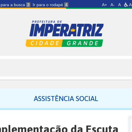
r para a busca
3
Ir para o rodapé
4
A+
A-
A
A
ASSISTÊNCIA SOCIAL
mplementação da Escuta