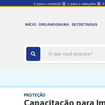
Ir para o conteúdo
1
Ir para o cabeçalho
2
I
INÍCIO
ORGANOGRAMA
SECRETARIAS
PROTEÇÃO
Capacitação para I