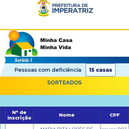
Sorteio 1
Pessoas com deficiência
15 casas
SORTEADOS
N* de
Nome
CPF
Inscrição